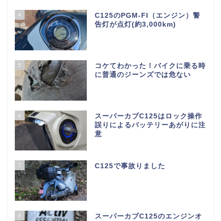
4
C125のPGM-FI（エンジン）警
告灯が点灯(約3,000km)
5
コケてわかった！バイクに乗る時
に普通のジーンズでは危ない
6
スーパーカブC125はロック操作
誤りによるバッテリーあがりに注
意
7
C125で事故りました
8
スーパーカブC125のエンジンオ