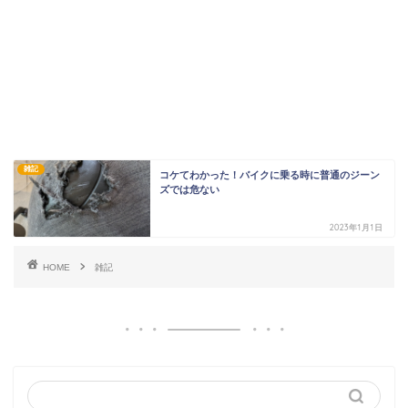
雑記
コケてわかった！バイクに乗る時に普通のジーン
ズでは危ない
2023年1月1日
HOME
雑記