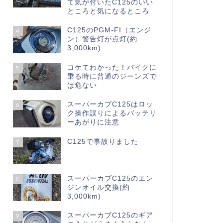
て気が付いたC125のいい
ところと気になるところ
C125のPGM-FI（エンジ
4
ン）警告灯が点灯(約
3,000km)
コケてわかった！バイクに
5
乗る時に普通のジーンズで
は危ない
スーパーカブC125はロッ
6
ク操作誤りによるバッテリ
ーあがりに注意
C125で事故りました
7
スーパーカブC125のエン
8
ジンオイル交換(約
3,000km)
スーパーカブC125のギア
9