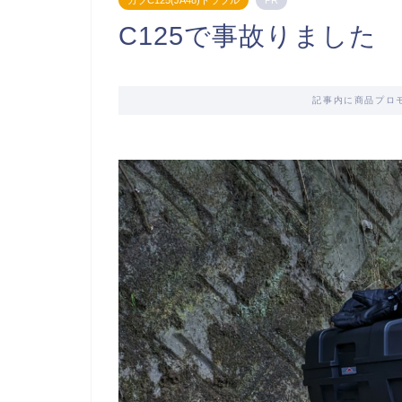
カブC125(JA48)トラブル
PR
C125で事故りました
記事内に商品プロ